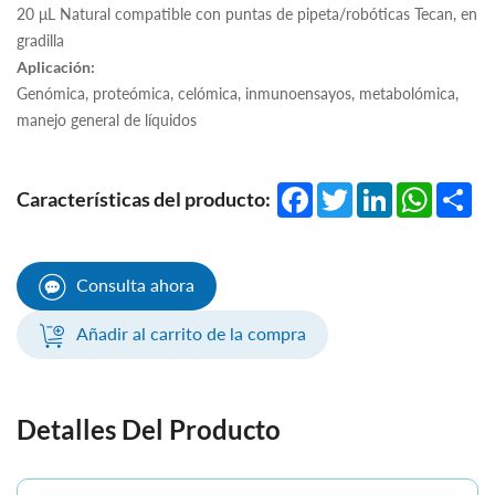
20 μL Natural compatible con puntas de pipeta/robóticas Tecan, en
gradilla
Aplicación:
Genómica, proteómica, celómica, inmunoensayos, metabolómica,
manejo general de líquidos
Facebook
Twitter
LinkedIn
WhatsA
Sha
Características del producto:
Consulta ahora
Añadir al carrito de la compra
Detalles Del Producto