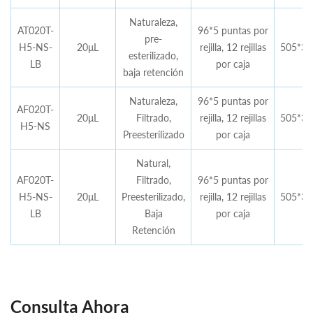
Naturaleza,
AT020T-
96*5 puntas por
pre-
H5-NS-
20μL
rejilla, 12 rejillas
505*35
esterilizado,
LB
por caja
baja retención
Naturaleza,
96*5 puntas por
AF020T-
20μL
Filtrado,
rejilla, 12 rejillas
505*35
H5-NS
Preesterilizado
por caja
Natural,
AF020T-
Filtrado,
96*5 puntas por
H5-NS-
20μL
Preesterilizado,
rejilla, 12 rejillas
505*35
LB
Baja
por caja
Retención
Consulta Ahora