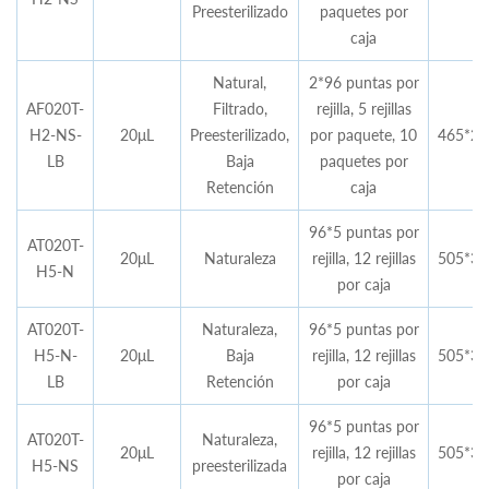
Preesterilizado
paquetes por
caja
Natural,
2*96 puntas por
AF020T-
Filtrado,
rejilla, 5 rejillas
H2-NS-
20μL
Preesterilizado,
por paquete, 10
465*29
LB
Baja
paquetes por
Retención
caja
96*5 puntas por
AT020T-
20μL
Naturaleza
rejilla, 12 rejillas
505*35
H5-N
por caja
AT020T-
Naturaleza,
96*5 puntas por
H5-N-
20μL
Baja
rejilla, 12 rejillas
505*35
LB
Retención
por caja
96*5 puntas por
AT020T-
Naturaleza,
20μL
rejilla, 12 rejillas
505*35
H5-NS
preesterilizada
por caja