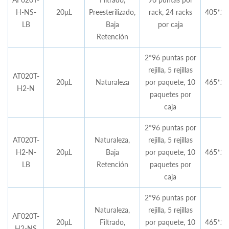
H-NS-
20μL
Preesterilizado,
rack, 24 racks
405*28
LB
Baja
por caja
Retención
2*96 puntas por
rejilla, 5 rejillas
AT020T-
20μL
Naturaleza
por paquete, 10
465*29
H2-N
paquetes por
caja
2*96 puntas por
AT020T-
Naturaleza,
rejilla, 5 rejillas
H2-N-
20μL
Baja
por paquete, 10
465*29
LB
Retención
paquetes por
caja
2*96 puntas por
Naturaleza,
rejilla, 5 rejillas
AF020T-
20μL
Filtrado,
por paquete, 10
465*29
H2-NS