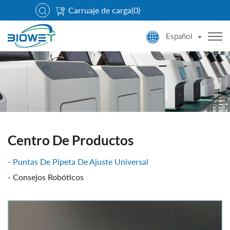
Carruaje de carga(
0
)
Español
Centro De Productos
Puntas De Pipeta De Ajuste Universal
Consejos Robóticos