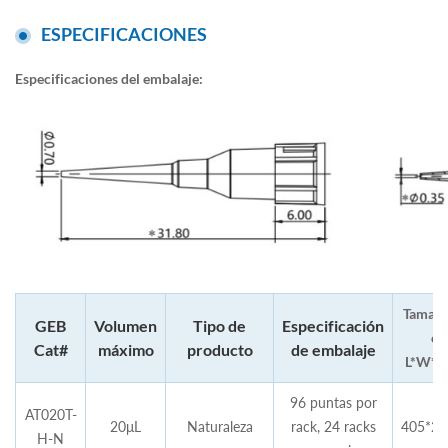
ESPECIFICACIONES
Especificaciones del embalaje:
Tamaño
GEB
Volumen
Tipo de
Especificación
ca
Cat#
máximo
producto
de embalaje
L*W*H
96 puntas por
AT020T-
20μL
Naturaleza
rack, 24 racks
405*28
H-N