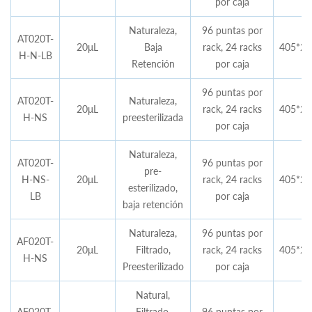
por caja
Naturaleza,
96 puntas por
AT020T-
20μL
Baja
rack, 24 racks
405*28
H-N-LB
Retención
por caja
96 puntas por
AT020T-
Naturaleza,
20μL
rack, 24 racks
405*28
H-NS
preesterilizada
por caja
Naturaleza,
AT020T-
96 puntas por
pre-
H-NS-
20μL
rack, 24 racks
405*28
esterilizado,
LB
por caja
baja retención
Naturaleza,
96 puntas por
AF020T-
20μL
Filtrado,
rack, 24 racks
405*28
H-NS
Preesterilizado
por caja
Natural,
AF020T-
Filtrado,
96 puntas por