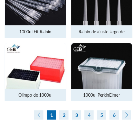
1000ul Fit Rainin
Rainin de ajuste largo de
1000 ul
Olimpo de 1000ul
1000ul PerkinElmer
1
2
3
4
5
6