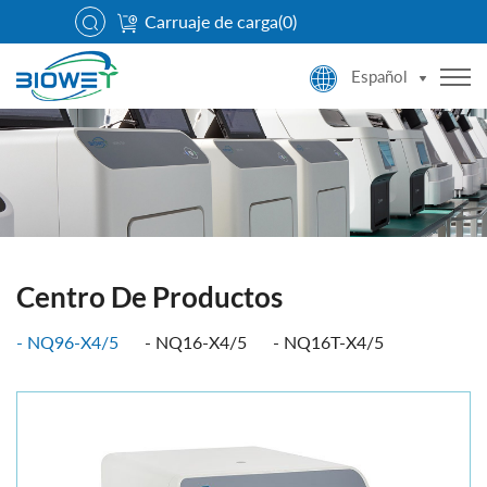
Carruaje de carga(
0
)
Español
Centro De Productos
NQ96-X4/5
NQ16-X4/5
NQ16T-X4/5