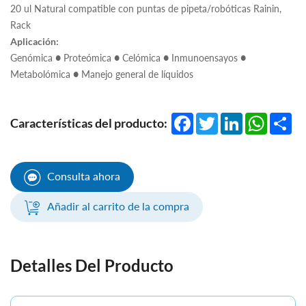
20 ul Natural compatible con puntas de pipeta/robóticas Rainin,
Rack
Aplicación:
Genómica ● Proteómica ● Celómica ● Inmunoensayos ●
Metabolómica ● Manejo general de líquidos
Facebook
Twitter
LinkedIn
WhatsA
Sha
Características del producto:
Consulta ahora
Añadir al carrito de la compra
Detalles Del Producto