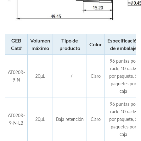
GEB
Volumen
Tipo de
Especificación
Color
Cat#
máximo
producto
de embalaje
96 puntas por
rack, 10 racks
AT020R-
20μL
/
Claro
por paquete, 5
9-N
paquetes por
caja
96 puntas por
rack, 10 racks
AT020R-
20μL
Baja retención
Claro
por paquete, 5
9-N-LB
paquetes por
caja