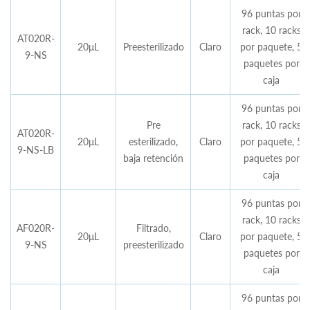
96 puntas por
rack, 10 racks
AT020R-
20μL
Preesterilizado
Claro
por paquete, 5
9-NS
paquetes por
caja
96 puntas por
Pre
rack, 10 racks
AT020R-
20μL
esterilizado,
Claro
por paquete, 5
9-NS-LB
baja retención
paquetes por
caja
96 puntas por
rack, 10 racks
AF020R-
Filtrado,
20μL
Claro
por paquete, 5
9-NS
preesterilizado
paquetes por
caja
96 puntas por