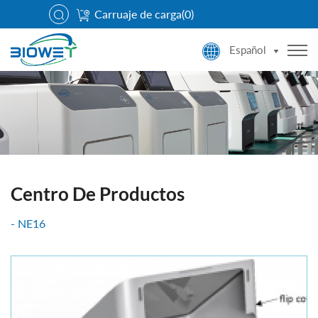
Carruaje de carga(
0
)
Español
Centro De Productos
NE16