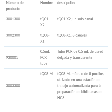
Número de
Nombre
descripción
producto
3001300
tQ01-
tQ01-X2, un solo canal
X2
3002300
tQ08-
tQ08-X1, 8 canales
X1
0.5mL
Tubo PCR de 0.5 mL de pared
930001
PCR
delgada y transparente
tube
tQ08-M
tQ08-M, módulo de 8 pocillos,
utilizado en una estación de
3003300
trabajo automatizada para la
preparación de bibliotecas de
NGS