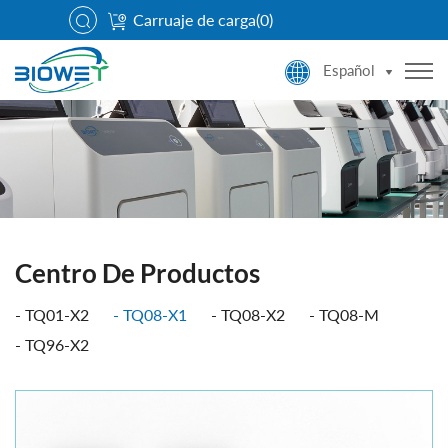
Carruaje de carga(
0
)
Español
Centro De Productos
TQ01-X2
TQ08-X1
TQ08-X2
TQ08-M
TQ96-X2