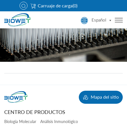
Carruaje de carga(
0
)
Español
Mapa del sitio
CENTRO DE PRODUCTOS
Biología Molecular
Análisis Inmunológico